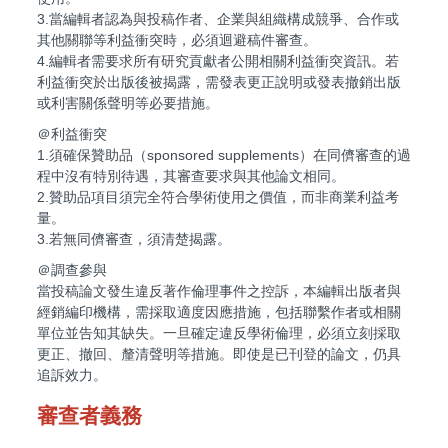
3.當編輯者認為與投稿作者、企業與組織構成競爭、合作或
其他關聯等利益衝突時，必須迴避稿件審查。
4.編輯者需要求所有研究貢獻者公開相關利益衝突資訊。若
利益衝突於出版後被揭露，需發表更正說明或發表撤銷出版
或利害關係聲明等必要措施。
＠利益衝突
1.須確保贊助品（sponsored supplements）在同儕審查的過
程中沒有特別待遇，其審查要求與其他論文相同。
2.贊助品項目須完全符合學術使用之價值，而非商業利益考
量。
3.若無同儕審查，須清楚揭露。
＠調查參與
當投稿論文發生違反著作倫理事件之控訴，本編輯出版者與
經銷編印機構，需採取適度因應措施，包括聯繫作者或相關
單位並告知其缺失。一旦確定違反學術倫理，必須立刻採取
更正、撤回、釐清聲明等措施。即使是已刊登的論文，仍具
追訴效力。
審查者義務