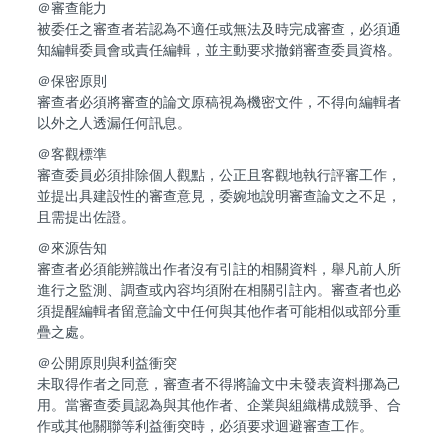
＠審查能力
被委任之審查者若認為不適任或無法及時完成審查，必須通
知編輯委員會或責任編輯，並主動要求撤銷審查委員資格。
＠保密原則
審查者必須將審查的論文原稿視為機密文件，不得向編輯者
以外之人透漏任何訊息。
＠客觀標準
審查委員必須排除個人觀點，公正且客觀地執行評審工作，
並提出具建設性的審查意見，委婉地說明審查論文之不足，
且需提出佐證。
＠來源告知
審查者必須能辨識出作者沒有引註的相關資料，舉凡前人所
進行之監測、調查或內容均須附在相關引註內。審查者也必
須提醒編輯者留意論文中任何與其他作者可能相似或部分重
疊之處。
＠公開原則與利益衝突
未取得作者之同意，審查者不得將論文中未發表資料挪為己
用。當審查委員認為與其他作者、企業與組織構成競爭、合
作或其他關聯等利益衝突時，必須要求迴避審查工作。