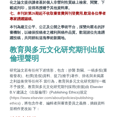
化之論文提供讀者基於個人非營利性質線上檢索、閱覽、下
載或列印，並得再授權予其他資料庫。
七、
本刊於第26期起不收取審查費與刊登費用,歡迎各位學者
專家踴躍賜稿。
本刊為建立公平、公正及公開之學術平台，採雙向匿名的評
審機制，以確保投稿者之權利與稿件品質。歡迎諸位先進踴
躍投稿，共同耕耘這塊學術新園地。
教育與多元文化研究期刊出版
倫理聲明
研究論文若有任何下述情形，包含：抄襲 剽竊、一稿多投(重
複發表)、杜撰(造假)資料、捉刀(槍手)著作、掛名與未揭露
之利益衝突等任何不 當行為，教育與多元文化研究期刊一概
不予接受。教育與多元文化研究期刊採用(依循)由 Elsevier
B.V 建議之《出版倫理》(Publishing Ethics)規定
(
https://www.elsevier.com/about/policies/publishing-
ethics
)，將包含作者、編輯者與審查委員之義務，摘錄資料
並稍作更改如 下：