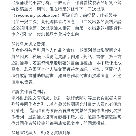
出版倫理的不當行為。一般而言，作者曾被發表的研究不能
再投稿至另一期刊。但在特定的條件下，二次出版
（secondary publication）可被允許，前提是，作者與各
（第一與二次）期刊編輯者均同意，且二次出版的資料與論
述必須與原第一次出版論文相符，而第一次出版的相關資料
也必須列於二次出版品之參考文獻內。
＠資料來源之告知
作者必須善盡引用他人作品的責任，並應列舉出影響研究本
質的因素。私底下獲得之資訊，例如：對話、書信、第三方
之討論等，若無資料來源明確的書面授權函，即不應使用或
發表。若為因審查他人論文而獲得之資訊，例如：審閱他人
稿件或計畫補助申請書，如無原作者的書面授權同意，不應
使用或發表。
＠論文作者之列名
舉凡對於論文有構思、設計、執行或闡明等重要貢獻者均需
列於共同作者之列，若有參與相關研究計畫之人員也必須詳
列清楚。通訊作者需確保所有具有貢獻的共同作者都列名於
作者列，且對論文沒有貢獻者不應列名。通訊作者需確認每
位共同作者於投稿前都完成檢視文件，並同意投稿。
＠危害物與人、動物之實驗對象