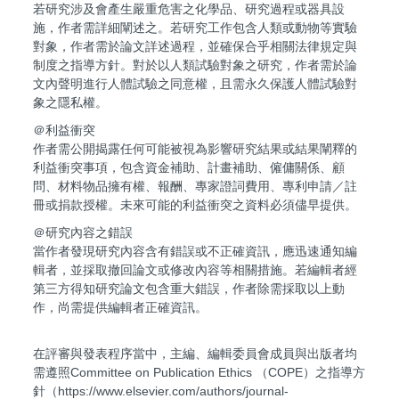
若研究涉及會產生嚴重危害之化學品、研究過程或器具設
施，作者需詳細闡述之。若研究工作包含人類或動物等實驗
對象，作者需於論文詳述過程，並確保合乎相關法律規定與
制度之指導方針。對於以人類試驗對象之研究，作者需於論
文內聲明進行人體試驗之同意權，且需永久保護人體試驗對
象之隱私權。
＠利益衝突
作者需公開揭露任何可能被視為影響研究結果或結果闡釋的
利益衝突事項，包含資金補助、計畫補助、僱傭關係、顧
問、材料物品擁有權、報酬、專家證詞費用、專利申請／註
冊或捐款授權。未來可能的利益衝突之資料必須儘早提供。
＠研究內容之錯誤
當作者發現研究內容含有錯誤或不正確資訊，應迅速通知編
輯者，並採取撤回論文或修改內容等相關措施。若編輯者經
第三方得知研究論文包含重大錯誤，作者除需採取以上動
作，尚需提供編輯者正確資訊。
在評審與發表程序當中，主編、編輯委員會成員與出版者均
需遵照Committee on Publication Ethics （COPE）之指導方
針（https://www.elsevier.com/authors/journal-