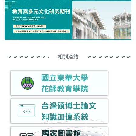
跳
到
主
要
內
容
區
相關連結