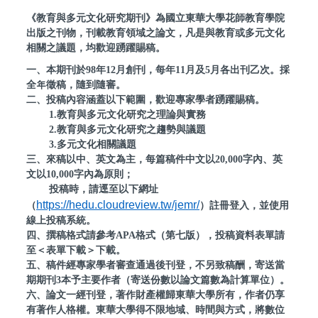
《教育與多元文化研究期刊》為國立東華大學花師教育學院
出版之刊物，刊載教育領域之論文，凡是與教育或多元文化
相關之議題，均歡迎踴躍賜稿。
一、本期刊於98年12月創刊，每年11月及5月各出刊乙次。採
全年徵稿，隨到隨審。
二、投稿內容涵蓋以下範圍，歡迎專家學者踴躍賜稿。
1.教育與多元文化研究之理論與實務
2.教育與多元文化研究之趨勢與議題
3.多元文化相關議題
三、來稿以中、英文為主，每篇稿件中文以20,000字內、英
文以10,000字內為原則；
投稿時，請逕至以下網址
https://hedu.cloudreview.tw/jemr/
（
）註冊登入，並使用
線上投稿系統。
四、
撰稿格式請參考APA格式（第七版），投稿資料表單請
至＜表單下載＞下載。
五、
稿件經專家學者審查通過後刊登，不另致稿酬，寄送當
期期刊3本予主要作者（寄送份數以論文篇數為計算單位）。
六、
論文一經刊登，著作財產權歸東華大學所有，作者仍享
有著作人格權。東華大學得不限地域、時間與方式，
將數位